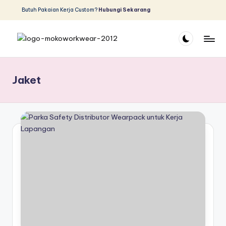
Butuh Pakaian Kerja Custom?
Hubungi Sekarang
Skip
to
content
D
Produsen
dan
is
Distributor
Jaket
tr
Pakaian
Safety
ib
u
t
o
r
W
e
a