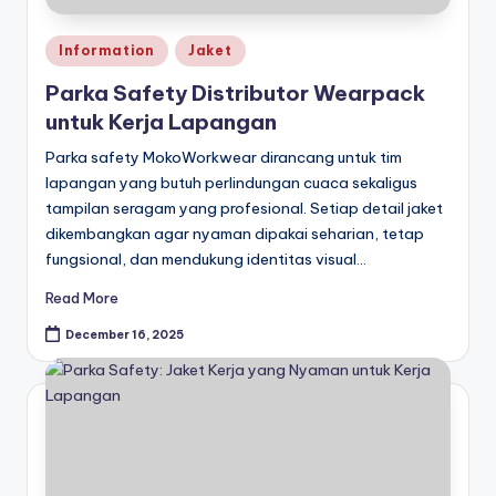
r
Posted
p
Information
Jaket
in
a
Parka Safety Distributor Wearpack
untuk Kerja Lapangan
c
Parka safety MokoWorkwear dirancang untuk tim
k
lapangan yang butuh perlindungan cuaca sekaligus
tampilan seragam yang profesional. Setiap detail jaket
dikembangkan agar nyaman dipakai seharian, tetap
fungsional, dan mendukung identitas visual…
Read More
December 16, 2025