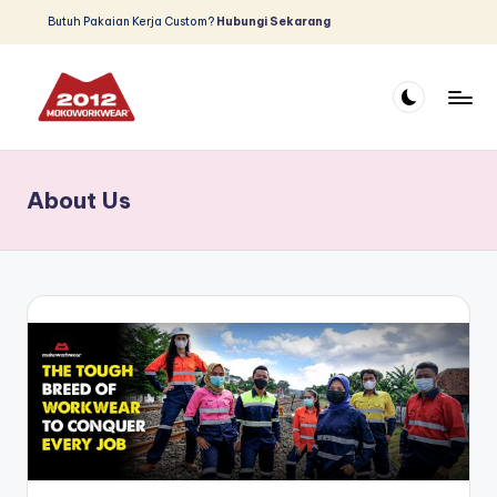
Butuh Pakaian Kerja Custom?
Hubungi Sekarang
Skip
to
content
D
Produsen
dan
is
Distributor
About Us
tr
Pakaian
Safety
ib
u
t
o
r
W
e