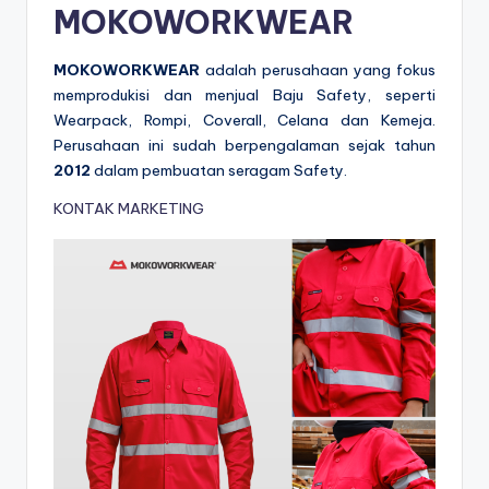
a
MOKOWORKWEAR
r
MOKOWORKWEAR
adalah perusahaan yang fokus
p
memprodukisi dan menjual Baju Safety, seperti
a
Wearpack, Rompi, Coverall, Celana dan Kemeja.
Perusahaan ini sudah berpengalaman sejak tahun
c
2012
dalam pembuatan seragam Safety.
k
KONTAK MARKETING