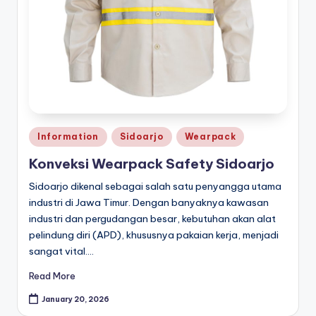
a
r
p
a
c
k
Posted
Information
Sidoarjo
Wearpack
in
Konveksi Wearpack Safety Sidoarjo
Sidoarjo dikenal sebagai salah satu penyangga utama
industri di Jawa Timur. Dengan banyaknya kawasan
industri dan pergudangan besar, kebutuhan akan alat
pelindung diri (APD), khususnya pakaian kerja, menjadi
sangat vital.…
Read More
January 20, 2026