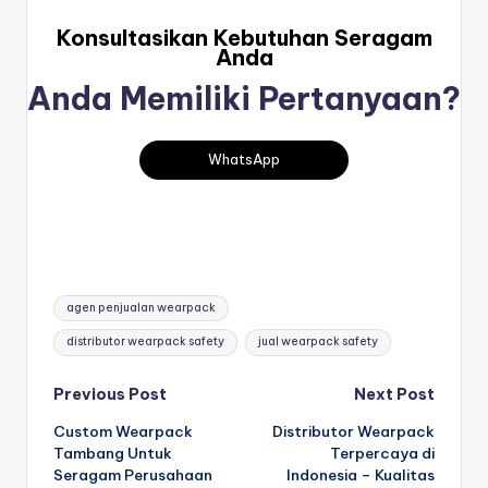
Konsultasikan Kebutuhan Seragam
Anda
Anda
Memiliki Pertanyaan?
WhatsApp
Tags:
agen penjualan wearpack
distributor wearpack safety
jual wearpack safety
Post
Previous Post
Next Post
Custom Wearpack
Distributor Wearpack
navigation
Tambang Untuk
Terpercaya di
Seragam Perusahaan
Indonesia – Kualitas