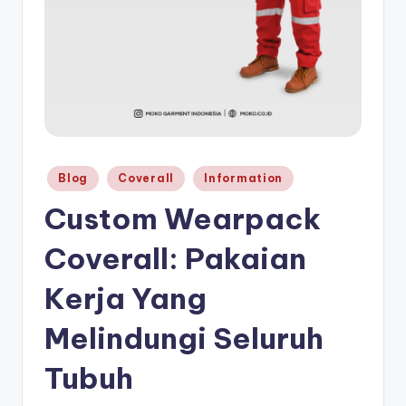
a
r
p
a
c
k
Posted
Blog
Coverall
Information
in
Custom Wearpack
Coverall: Pakaian
Kerja Yang
Melindungi Seluruh
Tubuh