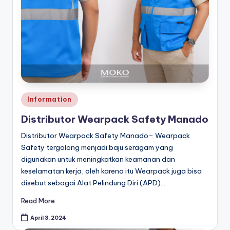
a
r
p
a
c
k
Posted
Information
in
Distributor Wearpack Safety Manado
Distributor Wearpack Safety Manado– Wearpack
Safety tergolong menjadi baju seragam yang
digunakan untuk meningkatkan keamanan dan
keselamatan kerja, oleh karena itu Wearpack juga bisa
disebut sebagai Alat Pelindung Diri (APD)…
Read More
April 3, 2024