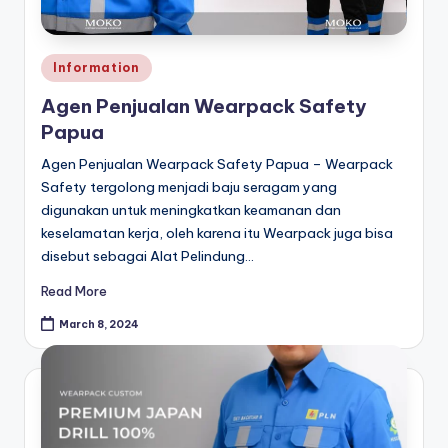
a
r
Posted
p
Information
in
a
Agen Penjualan Wearpack Safety
Papua
c
Agen Penjualan Wearpack Safety Papua – Wearpack
k
Safety tergolong menjadi baju seragam yang
digunakan untuk meningkatkan keamanan dan
keselamatan kerja, oleh karena itu Wearpack juga bisa
disebut sebagai Alat Pelindung…
Read More
March 8, 2024