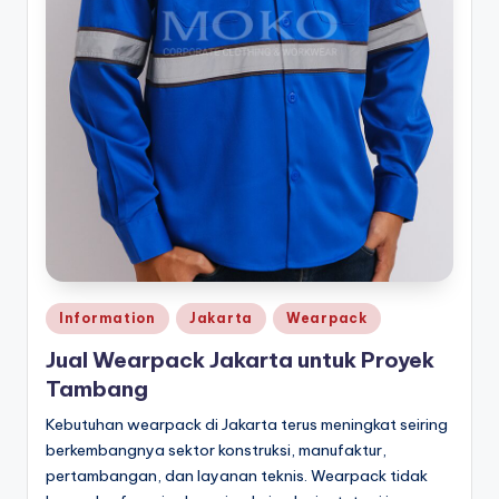
a
r
p
a
c
k
Posted
Information
Jakarta
Wearpack
in
Jual Wearpack Jakarta untuk Proyek
Tambang
Kebutuhan wearpack di Jakarta terus meningkat seiring
berkembangnya sektor konstruksi, manufaktur,
pertambangan, dan layanan teknis. Wearpack tidak