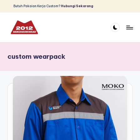
Butuh Pakaian Kerja Custom?
Hubungi Sekarang
Skip
to
content
D
Produsen
dan
is
Distributor
custom wearpack
tr
Pakaian
Safety
ib
u
t
o
r
W
e