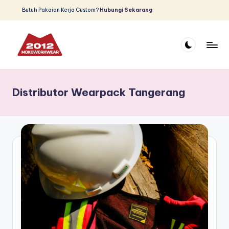
Butuh Pakaian Kerja Custom?
Hubungi Sekarang
Skip
to
content
D
Produsen
dan
is
Distributor
Distributor Wearpack Tangerang
tr
Pakaian
Safety
ib
u
t
o
r
W
e