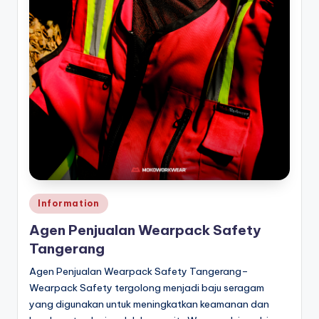
a
r
p
a
c
k
Posted
Information
in
Agen Penjualan Wearpack Safety
Tangerang
Agen Penjualan Wearpack Safety Tangerang–
Wearpack Safety tergolong menjadi baju seragam
yang digunakan untuk meningkatkan keamanan dan