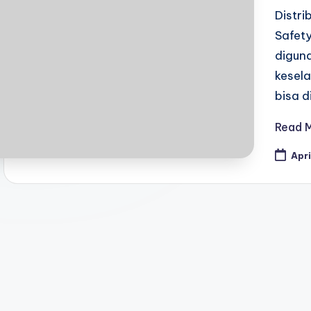
Distr
Safet
digun
kesela
bisa d
Read 
Apri