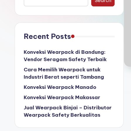
Search
W
e
a
Recent Posts
r
Konveksi Wearpack di Bandung:
p
Vendor Seragam Safety Terbaik
a
Cara Memilih Wearpack untuk
Industri Berat seperti Tambang
c
Konveksi Wearpack Manado
k
Konveksi Wearpack Makassar
Jual Wearpack Binjai – Distributor
Wearpack Safety Berkualitas