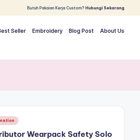
Butuh Pakaian Kerja Custom?
Hubungi Sekarang
Best Seller
Embroidery
Blog Post
About Us
d
mation
ributor Wearpack Safety Solo