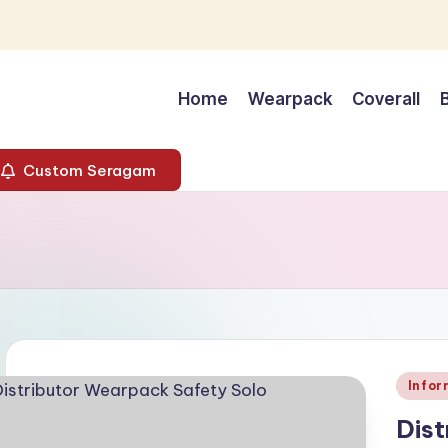
Home
Wearpack
Coverall
Custom Seragam
Poste
Infor
in
Dist