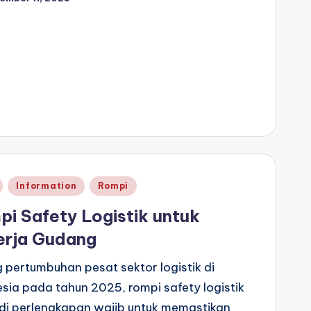
d
Information
Rompi
i Safety Logistik untuk
erja Gudang
g pertumbuhan pesat sektor logistik di
sia pada tahun 2025, rompi safety logistik
di perlengkapan wajib untuk memastikan