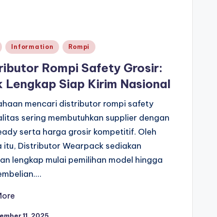
d
Information
Rompi
ributor Rompi Safety Grosir:
 Lengkap Siap Kirim Nasional
haan mencari distributor rompi safety
alitas sering membutuhkan supplier dengan
eady serta harga grosir kompetitif. Oleh
 itu, Distributor Wearpack sediakan
an lengkap mulai pemilihan model hingga
embelian.…
More
ember 11, 2025