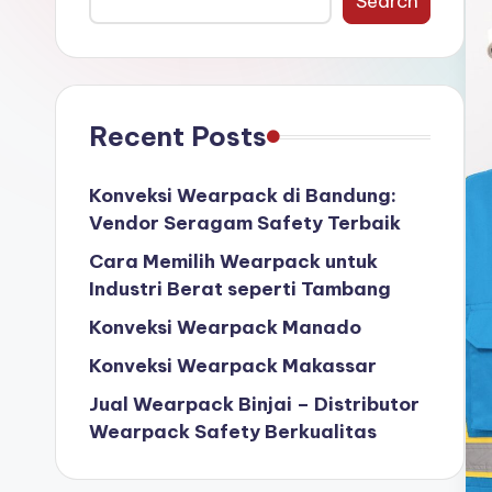
Search
W
e
a
Recent Posts
r
Konveksi Wearpack di Bandung:
p
Vendor Seragam Safety Terbaik
a
Cara Memilih Wearpack untuk
Industri Berat seperti Tambang
c
Konveksi Wearpack Manado
k
Konveksi Wearpack Makassar
Jual Wearpack Binjai – Distributor
Wearpack Safety Berkualitas