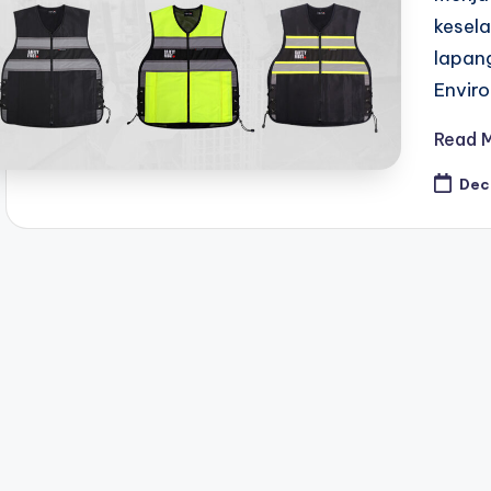
kesel
lapang
Envir
Read 
Dec