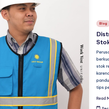
Poste
Blog
in
Dist
Stok
Perusa
berku
stok r
karena
pandu
tips p
Read 
Dec